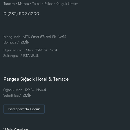
Çocuk Ürünleri
Tanıtım • Matbaa • Tekstil • Etiket • Kauçuk Üretim
0 (232) 502 5200
Doğa Dostu Ürünler
Duvar Saatleri
Kalem Setleri
Meriç Mah. MTK Sitesi 5746/4 Sk. No:14
Bornova / İZMİR
Kişisel Ürünler
Uğur Mumcu Mah. 2345 Sk. No:4
Kırtasiye Ürünleri
Sultangazi / İSTANBUL
Kırtasiye Ürünleri
Kristal ve Ödül Ürünleri
Pangea Sığacık Hotel & Terrace
Magnetli Saatler
Sığacık Mah. 129 Sk. No:44
Seferihisar/ İZMİR
Masa Saatleri
Masaüstü Ürünler
Instagram'da Görün
Mataralar
Metal Tükenmez - Roller Kalemler