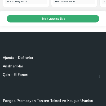
MİN. SİPARİŞ ADEDİ
MİN. SİPARİŞ ADEDİ
Mİ
Teklif Listesine Ekle
Ajanda - Defterler
Anahtarlıklar
Çakı - El Feneri
Çakmaklar
Cam Ürünler
Çanta - Cüzdan
Pangea Promosyon Tanıtım Tekstil ve Kauçuk Ürünleri