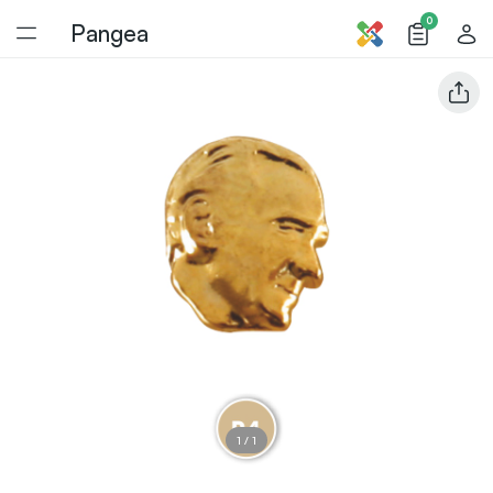
0
Pangea
1
/
1