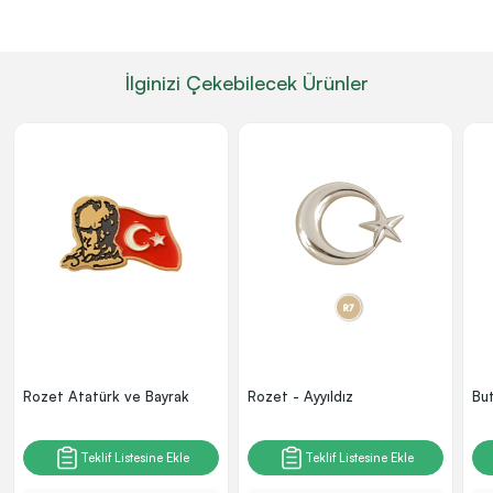
İlginizi Çekebilecek Ürünler
Rozet Atatürk ve Bayrak
Rozet - Ayyıldız
Bu
Teklif Listesine Ekle
Teklif Listesine Ekle