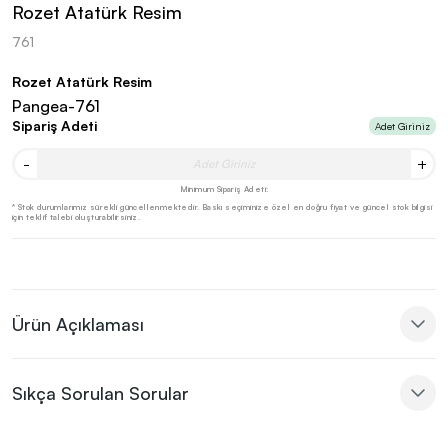
Rozet Atatürk Resim
761
Rozet Atatürk Resim
Pangea-761
Sipariş Adeti
Adet Giriniz
-
+
Minimum Sipariş Adeti:
* Stok durumlarımız sürekli güncellenmektedir. Baskı seçiminize özel en doğru fiyat ve güncel stok bilgisi
için teklif talebi oluşturabilirsiniz.
Ürün Açıklaması
Sıkça Sorulan Sorular