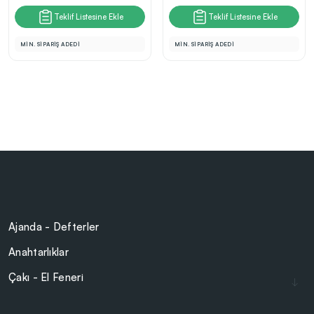
Teklif Listesine Ekle
Teklif Listesine Ekle
MİN. SİPARİŞ ADEDİ
MİN. SİPARİŞ ADEDİ
Ajanda - Defterler
Anahtarlıklar
Çakı - El Feneri
Çakmaklar