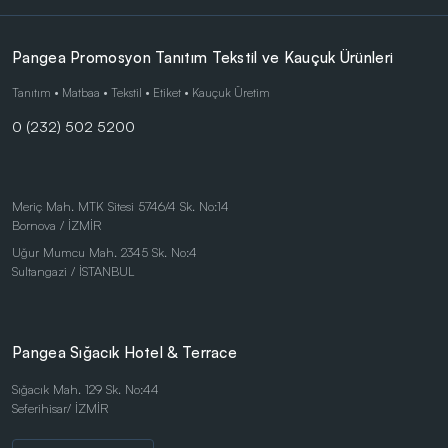
Cam Ürünler
Çanta - Cüzdan
Pangea Promosyon Tanıtım Tekstil ve Kauçuk Ürünleri
Çocuk Ürünleri
Tanıtım • Matbaa • Tekstil • Etiket • Kauçuk Üretim
0 (232) 502 5200
Doğa Dostu Ürünler
Duvar Saatleri
Kalem Setleri
Meriç Mah. MTK Sitesi 5746/4 Sk. No:14
Bornova / İZMİR
Kişisel Ürünler
Uğur Mumcu Mah. 2345 Sk. No:4
Kırtasiye Ürünleri
Sultangazi / İSTANBUL
Kırtasiye Ürünleri
Kristal ve Ödül Ürünleri
Pangea Sığacık Hotel & Terrace
Magnetli Saatler
Sığacık Mah. 129 Sk. No:44
Seferihisar/ İZMİR
Masa Saatleri