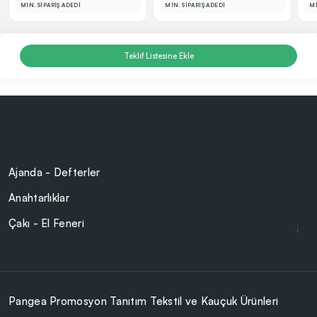
MİN. SİPARİŞ ADEDİ
MİN. SİPARİŞ ADEDİ
Mİ
Teklif Listesine Ekle
Ajanda - Defterler
Anahtarlıklar
Çakı - El Feneri
Çakmaklar
Cam Ürünler
Çanta - Cüzdan
Pangea Promosyon Tanıtım Tekstil ve Kauçuk Ürünleri