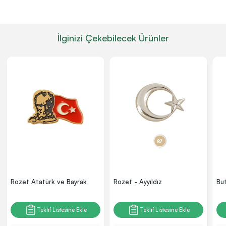
İlginizi Çekebilecek Ürünler
Rozet Atatürk ve Bayrak
Rozet - Ayyıldız
Bu
Teklif Listesine Ekle
Teklif Listesine Ekle