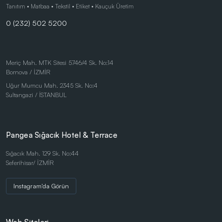
Çocuk Ürünleri
Tanıtım • Matbaa • Tekstil • Etiket • Kauçuk Üretim
0 (232) 502 5200
Doğa Dostu Ürünler
Duvar Saatleri
Kalem Setleri
Meriç Mah. MTK Sitesi 5746/4 Sk. No:14
Bornova / İZMİR
Kişisel Ürünler
Uğur Mumcu Mah. 2345 Sk. No:4
Kırtasiye Ürünleri
Sultangazi / İSTANBUL
Kırtasiye Ürünleri
Kristal ve Ödül Ürünleri
Pangea Sığacık Hotel & Terrace
Magnetli Saatler
Sığacık Mah. 129 Sk. No:44
Seferihisar/ İZMİR
Masa Saatleri
Masaüstü Ürünler
Instagram'da Görün
Mataralar
Metal Tükenmez - Roller Kalemler