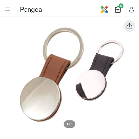
0
Pangea
1
/
1