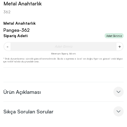
Metal Anahtarlık
362
Metal Anahtarlık
Pangea-362
Sipariş Adeti
Adet Giriniz
-
+
Minimum Sipariş Adeti:
* Stok durumlarımız sürekli güncellenmektedir. Baskı seçiminize özel en doğru fiyat ve güncel stok bilgisi
için teklif talebi oluşturabilirsiniz.
Ürün Açıklaması
Sıkça Sorulan Sorular