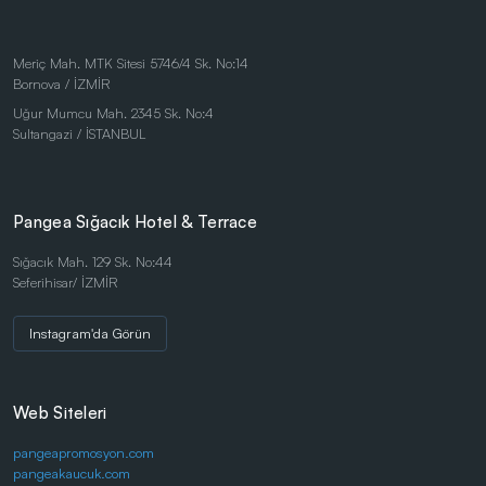
Duvar Saatleri
Kalem Setleri
Meriç Mah. MTK Sitesi 5746/4 Sk. No:14
Bornova / İZMİR
Kişisel Ürünler
Uğur Mumcu Mah. 2345 Sk. No:4
Kırtasiye Ürünleri
Sultangazi / İSTANBUL
Kırtasiye Ürünleri
Kristal ve Ödül Ürünleri
Pangea Sığacık Hotel & Terrace
Magnetli Saatler
Sığacık Mah. 129 Sk. No:44
Seferihisar/ İZMİR
Masa Saatleri
Masaüstü Ürünler
Instagram'da Görün
Mataralar
Metal Tükenmez - Roller Kalemler
Web Siteleri
Promosyon Aksesuarlar
pangeapromosyon.com
pangeakaucuk.com
Promosyon Araç İçi Aksesuarlar