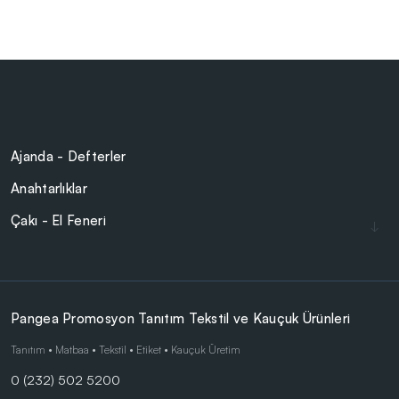
Ajanda - Defterler
Anahtarlıklar
Çakı - El Feneri
Çakmaklar
Cam Ürünler
Çanta - Cüzdan
Pangea Promosyon Tanıtım Tekstil ve Kauçuk Ürünleri
Çocuk Ürünleri
Tanıtım • Matbaa • Tekstil • Etiket • Kauçuk Üretim
0 (232) 502 5200
Doğa Dostu Ürünler