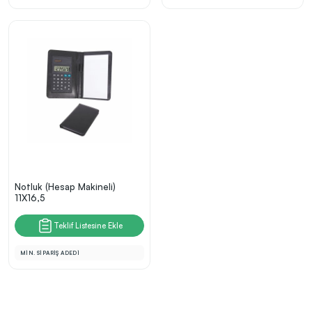
Notluk (Hesap Makineli)
11X16,5
Teklif Listesine Ekle
MİN. SİPARİŞ ADEDİ