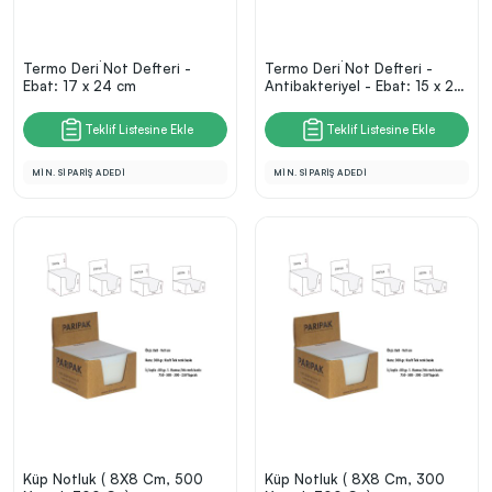
Termo Deri̇ Not Defteri -
Termo Deri̇ Not Defteri -
Ebat: 17 x 24 cm
Antibakteriyel - Ebat: 15 x 21
cm
Teklif Listesine Ekle
Teklif Listesine Ekle
MİN. SİPARİŞ ADEDİ
MİN. SİPARİŞ ADEDİ
Küp Notluk ( 8X8 Cm, 500
Küp Notluk ( 8X8 Cm, 300