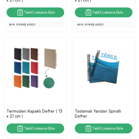
x 21 cm )
x 21 cm )
Teklif Listesine Ekle
Teklif Listesine Ekle
MİN. SİPARİŞ ADEDİ
MİN. SİPARİŞ ADEDİ
Termoderi Kapaklı Defter ( 13
Taslamalı Yandan Spiralli
x 21 cm )
Defter
Teklif Listesine Ekle
Teklif Listesine Ekle