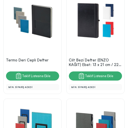
Termo Deri Cepli Defter
Cilt Bezi̇ Defter (ENZO
KAĞIT) Ebat: 13 x 21 cm / 224
Sayfa
Teklif Listesine Ekle
Teklif Listesine Ekle
MİN. SİPARİŞ ADEDİ
MİN. SİPARİŞ ADEDİ