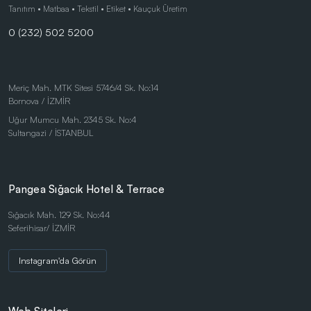
Çocuk Ürünleri
Tanıtım • Matbaa • Tekstil • Etiket • Kauçuk Üretim
0 (232) 502 5200
Doğa Dostu Ürünler
Duvar Saatleri
Kalem Setleri
Meriç Mah. MTK Sitesi 5746/4 Sk. No:14
Bornova / İZMİR
Kişisel Ürünler
Uğur Mumcu Mah. 2345 Sk. No:4
Kırtasiye Ürünleri
Sultangazi / İSTANBUL
Kırtasiye Ürünleri
Kristal ve Ödül Ürünleri
Pangea Sığacık Hotel & Terrace
Magnetli Saatler
Sığacık Mah. 129 Sk. No:44
Seferihisar/ İZMİR
Masa Saatleri
Masaüstü Ürünler
Instagram'da Görün
Mataralar
Metal Tükenmez - Roller Kalemler