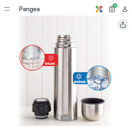
0
Pangea
1
/
1