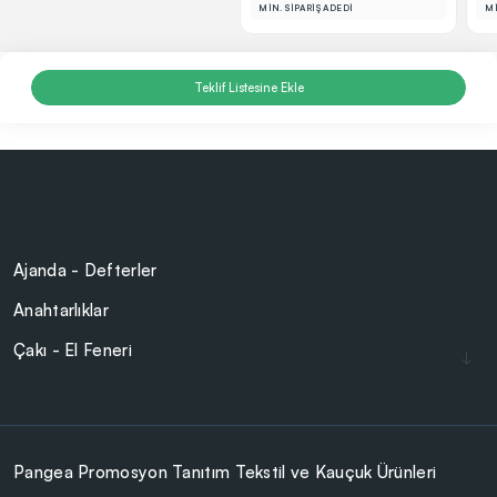
MİN. SİPARİŞ ADEDİ
Mİ
Teklif Listesine Ekle
Ajanda - Defterler
Anahtarlıklar
Çakı - El Feneri
Çakmaklar
Cam Ürünler
Çanta - Cüzdan
Pangea Promosyon Tanıtım Tekstil ve Kauçuk Ürünleri