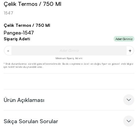
Çelik Termos / 750 Ml
1547
Çelik Termos / 750 Ml
Pangea-1547
Sipariş Adeti
Adet Giriniz
-
+
Minimum Sipariş Adeti:
* Stok durumlarımız sürekli güncellenmektedir. Baskı seçiminize özel en doğru fiyat ve güncel stok bilgisi
için teklif talebi oluşturabilirsiniz.
Ürün Açıklaması
Sıkça Sorulan Sorular