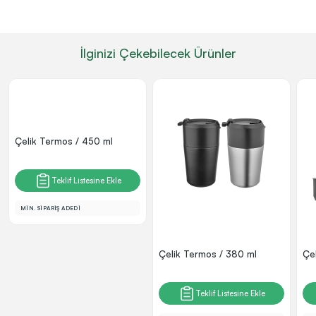
İlginizi Çekebilecek Ürünler
Çelik Termos / 450 ml
Teklif Listesine Ekle
MİN. SİPARİŞ ADEDİ
Çelik Termos / 380 ml
Çe
Teklif Listesine Ekle