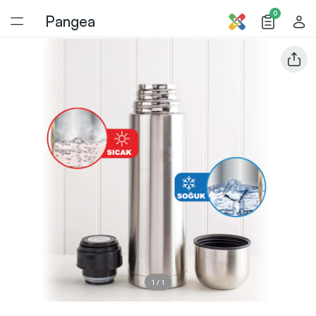
0
Pangea
1
/
1