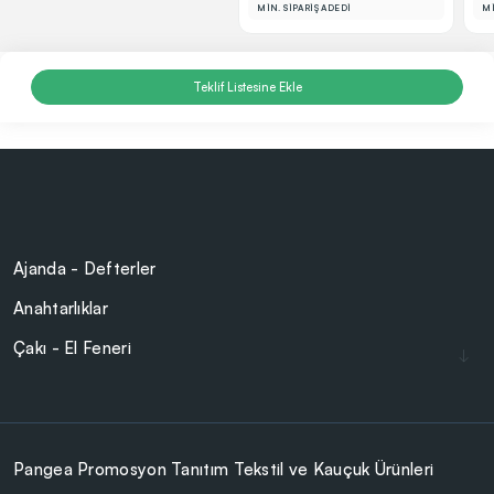
MİN. SİPARİŞ ADEDİ
Mİ
Teklif Listesine Ekle
Ajanda - Defterler
Anahtarlıklar
Çakı - El Feneri
Çakmaklar
Cam Ürünler
Çanta - Cüzdan
Pangea Promosyon Tanıtım Tekstil ve Kauçuk Ürünleri