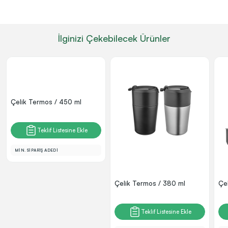
İlginizi Çekebilecek Ürünler
Çelik Termos / 450 ml
Teklif Listesine Ekle
MİN. SİPARİŞ ADEDİ
Çelik Termos / 380 ml
Çe
Teklif Listesine Ekle