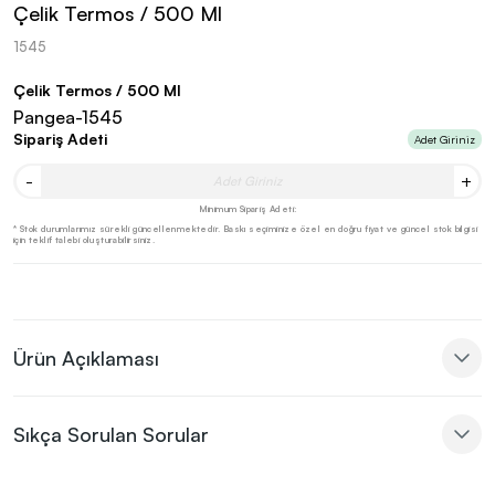
Çelik Termos / 500 Ml
1545
Çelik Termos / 500 Ml
Pangea-1545
Sipariş Adeti
Adet Giriniz
-
+
Minimum Sipariş Adeti:
* Stok durumlarımız sürekli güncellenmektedir. Baskı seçiminize özel en doğru fiyat ve güncel stok bilgisi
için teklif talebi oluşturabilirsiniz.
Ürün Açıklaması
Sıkça Sorulan Sorular