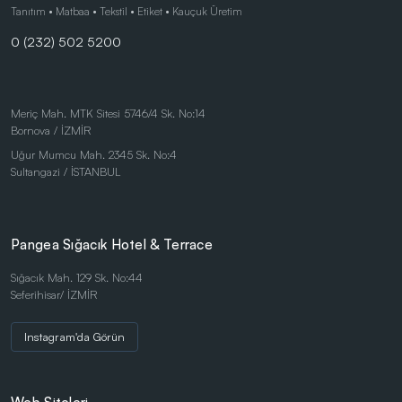
Çocuk Ürünleri
Tanıtım • Matbaa • Tekstil • Etiket • Kauçuk Üretim
0 (232) 502 5200
Doğa Dostu Ürünler
Duvar Saatleri
Kalem Setleri
Meriç Mah. MTK Sitesi 5746/4 Sk. No:14
Bornova / İZMİR
Kişisel Ürünler
Uğur Mumcu Mah. 2345 Sk. No:4
Kırtasiye Ürünleri
Sultangazi / İSTANBUL
Kırtasiye Ürünleri
Kristal ve Ödül Ürünleri
Pangea Sığacık Hotel & Terrace
Magnetli Saatler
Sığacık Mah. 129 Sk. No:44
Seferihisar/ İZMİR
Masa Saatleri
Masaüstü Ürünler
Instagram'da Görün
Mataralar
Metal Tükenmez - Roller Kalemler