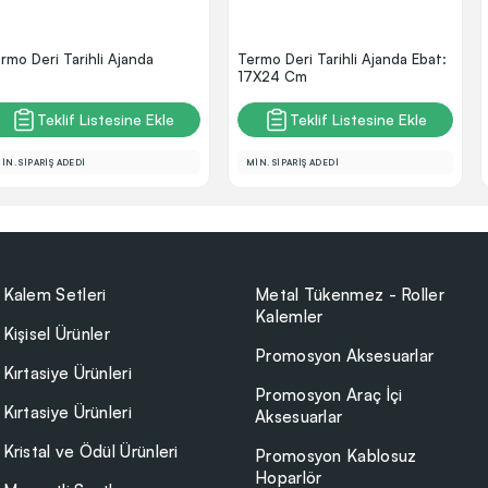
rmo Deri Tarihli Ajanda
Termo Deri Tarihli Ajanda Ebat:
17X24 Cm
Teklif Listesine Ekle
Teklif Listesine Ekle
İN. SİPARİŞ ADEDİ
MİN. SİPARİŞ ADEDİ
Kalem Setleri
Metal Tükenmez - Roller
Kalemler
Kişisel Ürünler
Promosyon Aksesuarlar
Kırtasiye Ürünleri
Promosyon Araç İçi
Kırtasiye Ürünleri
Aksesuarlar
Kristal ve Ödül Ürünleri
Promosyon Kablosuz
Hoparlör