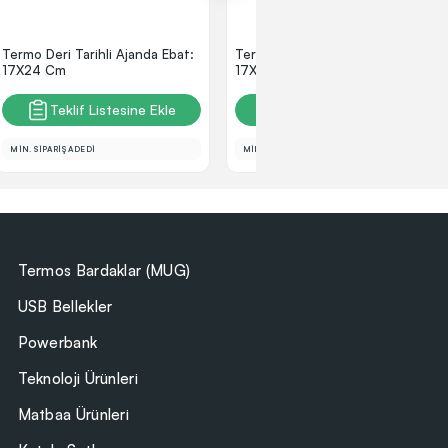
Termo Deri Tarihli Ajanda Ebat:
Termo Deri Tarihli Ajanda Ebat:
17X24 Cm
17X24 Cm
Teklif Listesine Ekle
Teklif Listesine Ekle
MİN. SİPARİŞ ADEDİ
MİN. SİPARİŞ ADEDİ
Termos Bardaklar (MUG)
USB Bellekler
Powerbank
Teknoloji Ürünleri
Matbaa Ürünleri