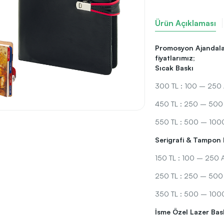
Ürün Açıklaması
Promosyon Ajandalar
fiyatlarımız;
Sıcak Baskı
300 TL : 100 – 250 A
450 TL : 250 – 500 A
550 TL : 500 – 1000 
Serigrafi & Tampon 
150 TL : 100 – 250 Ad
250 TL : 250 – 500 A
350 TL : 500 – 1000 
İsme Özel Lazer Bas