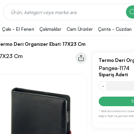
Çakı - El Feneri
Çakmaklar
Cam Ürünler
Çanta - Cüzdan
ermo Deri Organizer Ebat: 17X23 Cm
 17X23 Cm
Termo Deri Or
Pangea-1174
Sipariş Adeti
-
T
* Stok durumlarımız sürek
doğru fiyat ve güncel stok b