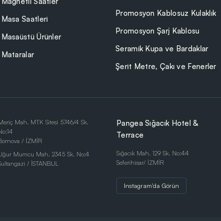
Magnetli Saatler
Promosyon Kablosuz Kulaklık
Masa Saatleri
Promosyon Şarj Kablosu
Masaüstü Ürünler
Seramik Kupa ve Bardaklar
Mataralar
Şerit Metre, Çakı ve Fenerler
Meriç Mah. MTK Sitesi 5746/4 Sk.
Pangea Sığacık Hotel &
No:14
Terrace
Bornova / İZMİR
Sığacık Mah. 129 Sk. No:44
Uğur Mumcu Mah. 2345 Sk. No:4
Seferihisar/ İZMİR
Sultangazi / İSTANBUL
Instagram'da Görün