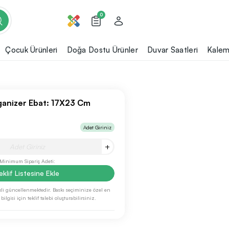
0
Çocuk Ürünleri
Doğa Dostu Ürünler
Duvar Saatleri
Kalem
ganizer Ebat: 17X23 Cm
Adet Giriniz
+
Minimum Sipariş Adeti:
eklif Listesine Ekle
li güncellenmektedir. Baskı seçiminize özel en
ilgisi için teklif talebi oluşturabilirsiniz.