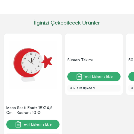
İlginizi Çekebilecek Ürünler
Sümen Takımı
50
Teklif Listesine Ekle
MİN. SİPARİŞ ADEDİ
Mİ
Masa Saati Ebat: 18X14,5
Cm - Kadran: 10 Ø
Teklif Listesine Ekle