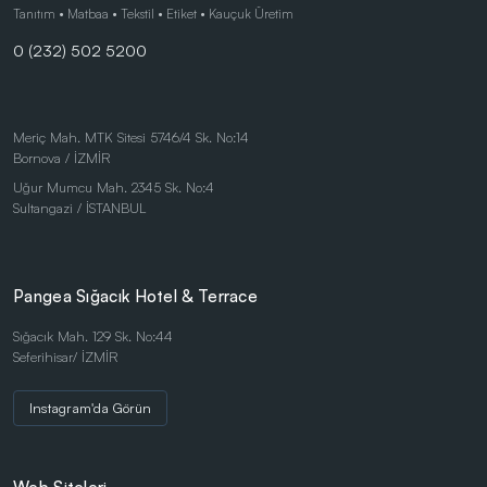
Çocuk Ürünleri
Tanıtım • Matbaa • Tekstil • Etiket • Kauçuk Üretim
0 (232) 502 5200
Doğa Dostu Ürünler
Duvar Saatleri
Kalem Setleri
Meriç Mah. MTK Sitesi 5746/4 Sk. No:14
Bornova / İZMİR
Kişisel Ürünler
Uğur Mumcu Mah. 2345 Sk. No:4
Kırtasiye Ürünleri
Sultangazi / İSTANBUL
Kırtasiye Ürünleri
Kristal ve Ödül Ürünleri
Pangea Sığacık Hotel & Terrace
Magnetli Saatler
Sığacık Mah. 129 Sk. No:44
Seferihisar/ İZMİR
Masa Saatleri
Masaüstü Ürünler
Instagram'da Görün
Mataralar
Metal Tükenmez - Roller Kalemler