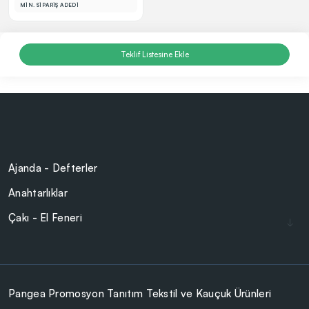
MİN. SİPARİŞ ADEDİ
Teklif Listesine Ekle
Ajanda - Defterler
Anahtarlıklar
Çakı - El Feneri
Çakmaklar
Cam Ürünler
Çanta - Cüzdan
Pangea Promosyon Tanıtım Tekstil ve Kauçuk Ürünleri