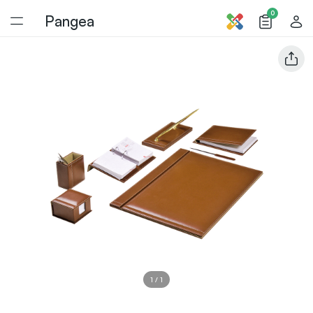
0
Pangea
1
/
1