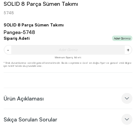
SOLID 8 Parça Sümen Takımı
5748
SOLID 8 Parça Sümen Takımı
Pangea-5748
Sipariş Adeti
Adet Giriniz
-
+
Minimum Sipariş Adeti:
* Stok durumlarımız sürekli güncellenmektedir. Baskı seçiminize özel en doğru fiyat ve güncel stok bilgisi
için teklif talebi oluşturabilirsiniz.
Ürün Açıklaması
Sıkça Sorulan Sorular