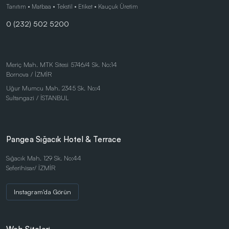
Çocuk Ürünleri
Tanıtım • Matbaa • Tekstil • Etiket • Kauçuk Üretim
0 (232) 502 5200
Doğa Dostu Ürünler
Duvar Saatleri
Kalem Setleri
Meriç Mah. MTK Sitesi 5746/4 Sk. No:14
Bornova / İZMİR
Kişisel Ürünler
Uğur Mumcu Mah. 2345 Sk. No:4
Kırtasiye Ürünleri
Sultangazi / İSTANBUL
Kırtasiye Ürünleri
Kristal ve Ödül Ürünleri
Pangea Sığacık Hotel & Terrace
Magnetli Saatler
Sığacık Mah. 129 Sk. No:44
Seferihisar/ İZMİR
Masa Saatleri
Masaüstü Ürünler
Instagram'da Görün
Mataralar
Metal Tükenmez - Roller Kalemler