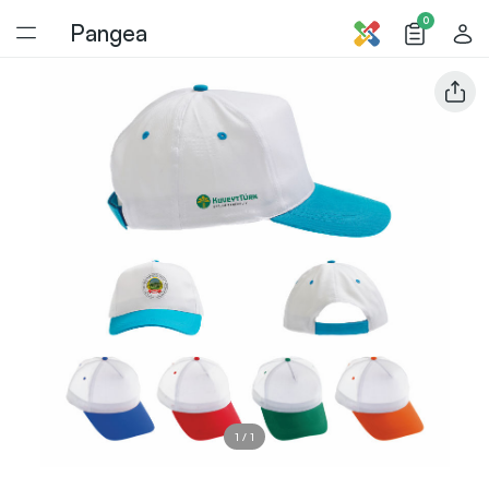
0
Pangea
1
/
1