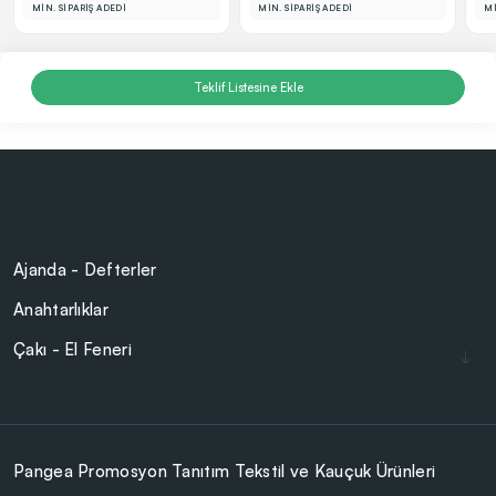
MİN. SİPARİŞ ADEDİ
MİN. SİPARİŞ ADEDİ
Mİ
Teklif Listesine Ekle
Ajanda - Defterler
Anahtarlıklar
Çakı - El Feneri
Çakmaklar
Cam Ürünler
Çanta - Cüzdan
Pangea Promosyon Tanıtım Tekstil ve Kauçuk Ürünleri