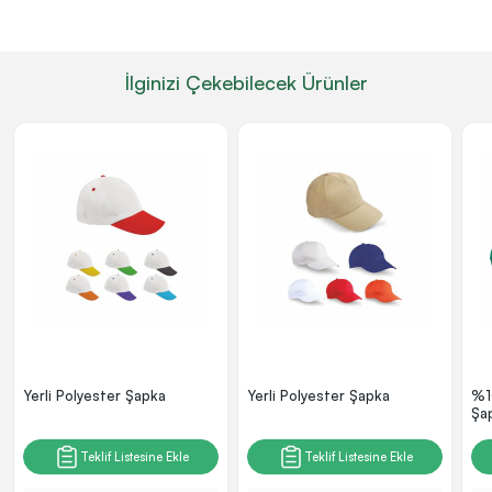
İlginizi Çekebilecek Ürünler
Yerli Polyester Şapka
Yerli Polyester Şapka
%1
Şa
Teklif Listesine Ekle
Teklif Listesine Ekle