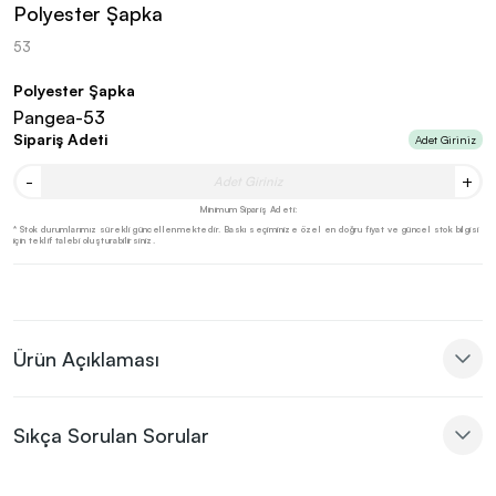
Polyester Şapka
53
Polyester Şapka
Pangea-53
Sipariş Adeti
Adet Giriniz
-
+
Minimum Sipariş Adeti:
* Stok durumlarımız sürekli güncellenmektedir. Baskı seçiminize özel en doğru fiyat ve güncel stok bilgisi
için teklif talebi oluşturabilirsiniz.
Ürün Açıklaması
Sıkça Sorulan Sorular