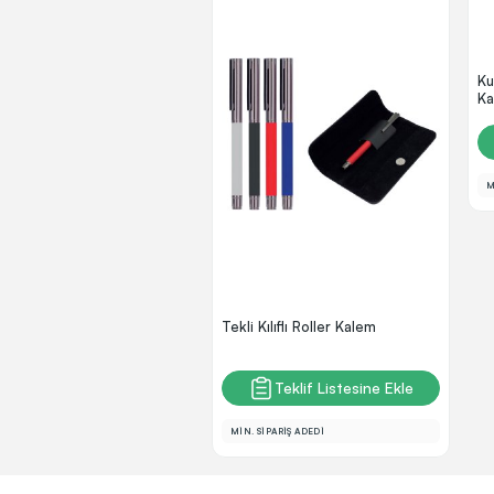
Ku
Ka
M
Tekli Kılıflı Roller Kalem
Teklif Listesine Ekle
MİN. SİPARİŞ ADEDİ