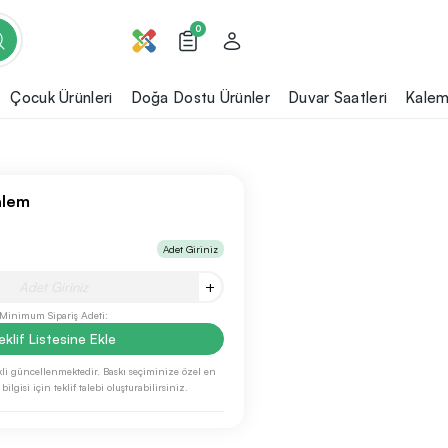
0
Çocuk Ürünleri
Doğa Dostu Ürünler
Duvar Saatleri
Kalem
alem
Adet Giriniz
+
Minimum Sipariş Adeti:
eklif Listesine Ekle
li güncellenmektedir. Baskı seçiminize özel en
ilgisi için teklif talebi oluşturabilirsiniz.