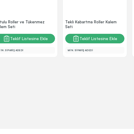
tulu Roller ve Tükenmez
Tekli Kabartma Roller Kalem
lem Seti
Seti
Teklif Listesine Ekle
Teklif Listesine Ekle
İN. SİPARİŞ ADEDİ
MİN. SİPARİŞ ADEDİ