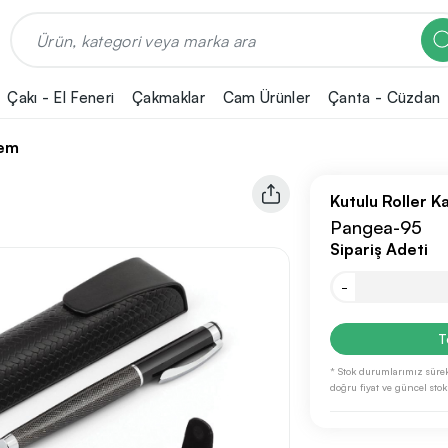
Çakı - El Feneri
Çakmaklar
Cam Ürünler
Çanta - Cüzdan
lem
Kutulu Roller K
Pangea-95
Sipariş Adeti
-
T
* Stok durumlarımız sürek
doğru fiyat ve güncel stok b