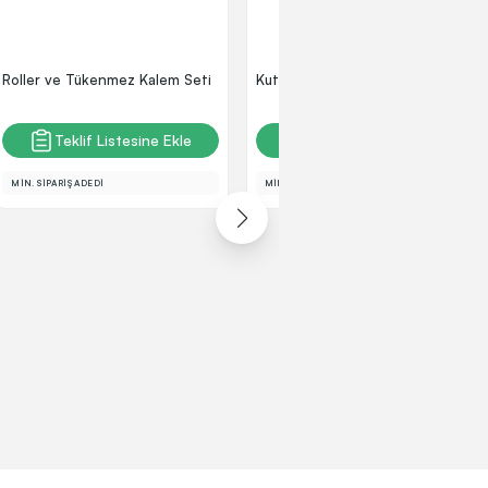
Roller ve Tükenmez Kalem Seti
Kutulu Roller Kalem
Teklif Listesine Ekle
Teklif Listesine Ekle
MİN. SİPARİŞ ADEDİ
MİN. SİPARİŞ ADEDİ