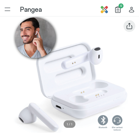
0
Pangea
1
/
1