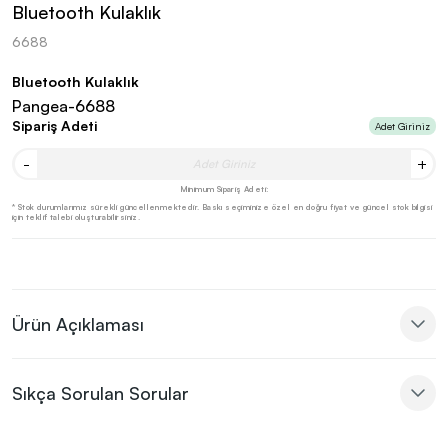
Bluetooth Kulaklık
6688
Bluetooth Kulaklık
Pangea-6688
Sipariş Adeti
Adet Giriniz
-
+
Minimum Sipariş Adeti:
* Stok durumlarımız sürekli güncellenmektedir. Baskı seçiminize özel en doğru fiyat ve güncel stok bilgisi
için teklif talebi oluşturabilirsiniz.
Ürün Açıklaması
Sıkça Sorulan Sorular