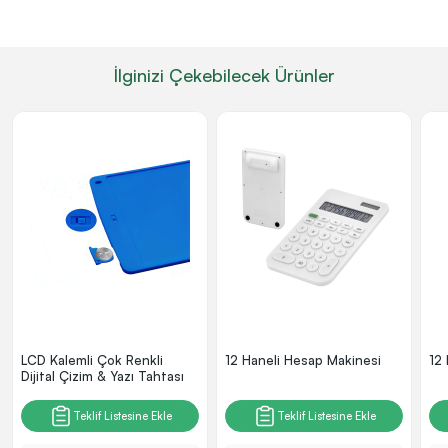
İlginizi Çekebilecek Ürünler
LCD Kalemli Çok Renkli
12 Haneli Hesap Makinesi
12
Dijital Çizim & Yazı Tahtası
Teklif Listesine Ekle
Teklif Listesine Ekle