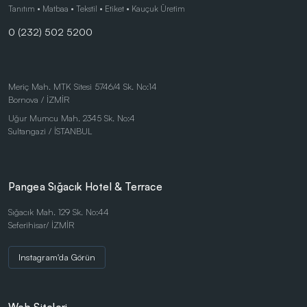
Çocuk Ürünleri
Tanıtım • Matbaa • Tekstil • Etiket • Kauçuk Üretim
0 (232) 502 5200
Doğa Dostu Ürünler
Duvar Saatleri
Kalem Setleri
Meriç Mah. MTK Sitesi 5746/4 Sk. No:14
Bornova / İZMİR
Kişisel Ürünler
Uğur Mumcu Mah. 2345 Sk. No:4
Kırtasiye Ürünleri
Sultangazi / İSTANBUL
Kırtasiye Ürünleri
Kristal ve Ödül Ürünleri
Pangea Sığacık Hotel & Terrace
Magnetli Saatler
Sığacık Mah. 129 Sk. No:44
Seferihisar/ İZMİR
Masa Saatleri
Masaüstü Ürünler
Instagram'da Görün
Mataralar
Metal Tükenmez - Roller Kalemler