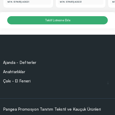
MİN. SİPARİŞ ADEDİ
MİN. SİPARİŞ ADEDİ
Mİ
Teklif Listesine Ekle
Ajanda - Defterler
Anahtarlıklar
Çakı - El Feneri
Çakmaklar
Cam Ürünler
Çanta - Cüzdan
Pangea Promosyon Tanıtım Tekstil ve Kauçuk Ürünleri