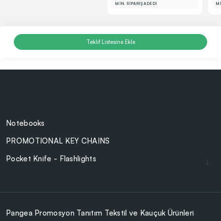
MİN. SİPARİŞ ADEDİ
Mİ
Teklif Listesine Ekle
Notebooks
PROMOTIONAL KEY CHAINS
Pocket Knife - Flashlights
Lighters
Cam Ürünler
BAG - WALLET
Pangea Promosyon Tanıtım Tekstil ve Kauçuk Ürünleri