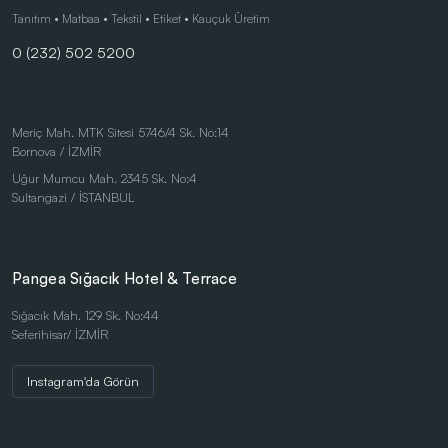
Çocuk Ürünleri
Tanıtım • Matbaa • Tekstil • Etiket • Kauçuk Üretim
0 (232) 502 5200
Eco-Friendly Pens
Duvar Saatleri
Kalem Setleri
Meriç Mah. MTK Sitesi 5746/4 Sk. No:14
Bornova / İZMİR
Gift Set - Personal Products
Uğur Mumcu Mah. 2345 Sk. No:4
Kırtasiye Ürünleri
Sultangazi / İSTANBUL
Kırtasiye Ürünleri
Kristal ve Ödül Ürünleri
Pangea Sığacık Hotel & Terrace
Magnetli Saatler
Sığacık Mah. 129 Sk. No:44
Seferihisar/ İZMİR
Table Sets
Masaüstü Ürünler
Instagram'da Görün
Mataralar