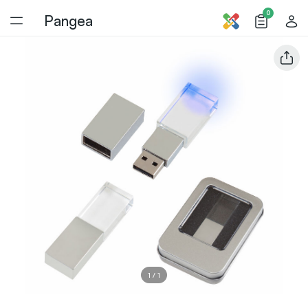
0
Pangea
1
/
1