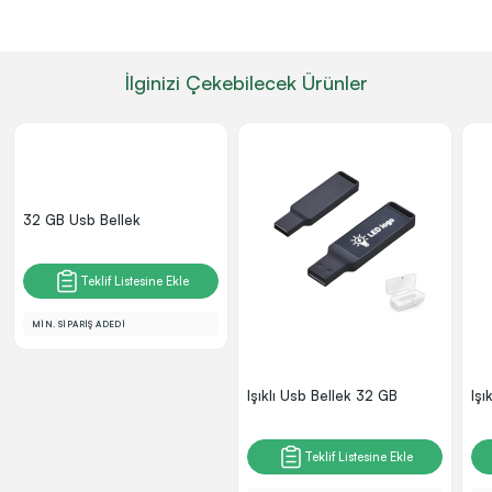
İlginizi Çekebilecek Ürünler
32 GB Usb Bellek
Teklif Listesine Ekle
MİN. SİPARİŞ ADEDİ
Işıklı Usb Bellek 32 GB
Işı
Teklif Listesine Ekle