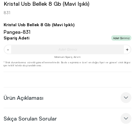
Kristal Usb Bellek 8 Gb (Mavi Işıklı)
831
Kristal Usb Bellek 8 Gb (Mavi Işıklı)
Pangea-831
Sipariş Adeti
Adet Giriniz
-
+
Minimum Sipariş Adeti:
* Stok durumlarımız sürekli güncellenmektedir. Baskı seçiminize özel en doğru fiyat ve güncel stok bilgisi
için teklif talebi oluşturabilirsiniz.
Ürün Açıklaması
Sıkça Sorulan Sorular