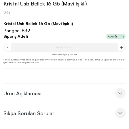
Kristal Usb Bellek 16 Gb (Mavi Işıklı)
832
Kristal Usb Bellek 16 Gb (Mavi Işıklı)
Pangea-832
Sipariş Adeti
Adet Giriniz
-
+
Minimum Sipariş Adeti:
* Stok durumlarımız sürekli güncellenmektedir. Baskı seçiminize özel en doğru fiyat ve güncel stok bilgisi
için teklif talebi oluşturabilirsiniz.
Ürün Açıklaması
Sıkça Sorulan Sorular