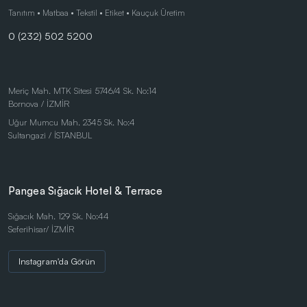
Çocuk Ürünleri
Tanıtım • Matbaa • Tekstil • Etiket • Kauçuk Üretim
0 (232) 502 5200
Eco-Friendly Pens
Duvar Saatleri
Kalem Setleri
Meriç Mah. MTK Sitesi 5746/4 Sk. No:14
Bornova / İZMİR
Gift Set - Personal Products
Uğur Mumcu Mah. 2345 Sk. No:4
Kırtasiye Ürünleri
Sultangazi / İSTANBUL
Kırtasiye Ürünleri
Kristal ve Ödül Ürünleri
Pangea Sığacık Hotel & Terrace
Magnetli Saatler
Sığacık Mah. 129 Sk. No:44
Seferihisar/ İZMİR
Table Sets
Masaüstü Ürünler
Instagram'da Görün
Mataralar