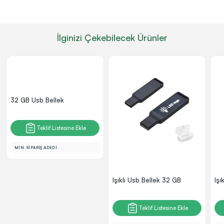
İlginizi Çekebilecek Ürünler
32 GB Usb Bellek
Teklif Listesine Ekle
MİN. SİPARİŞ ADEDİ
Işıklı Usb Bellek 32 GB
Işı
Teklif Listesine Ekle