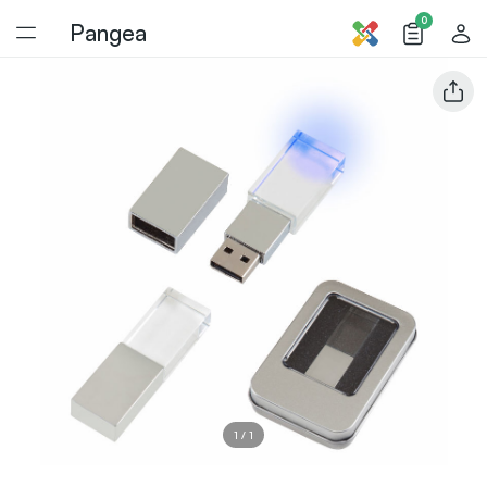
0
Pangea
1
/
1