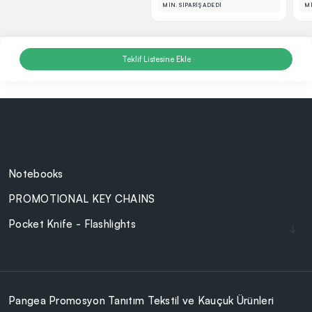
MİN. SİPARİŞ ADEDİ
Mİ
Teklif Listesine Ekle
Notebooks
PROMOTIONAL KEY CHAINS
Pocket Knife - Flashlights
Lighters
Cam Ürünler
BAG - WALLET
Pangea Promosyon Tanıtım Tekstil ve Kauçuk Ürünleri