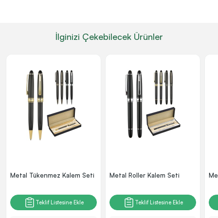
İlginizi Çekebilecek Ürünler
Metal Tükenmez Kalem Seti
Metal Roller Kalem Seti
Me
Teklif Listesine Ekle
Teklif Listesine Ekle