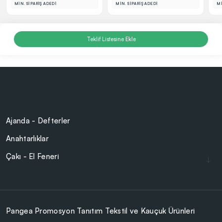
MİN. SİPARİŞ ADEDİ
MİN. SİPARİŞ ADEDİ
Mİ
Teklif Listesine Ekle
Ajanda - Defterler
Anahtarlıklar
Çakı - El Feneri
Çakmaklar
Cam Ürünler
Çanta - Cüzdan
Pangea Promosyon Tanıtım Tekstil ve Kauçuk Ürünleri