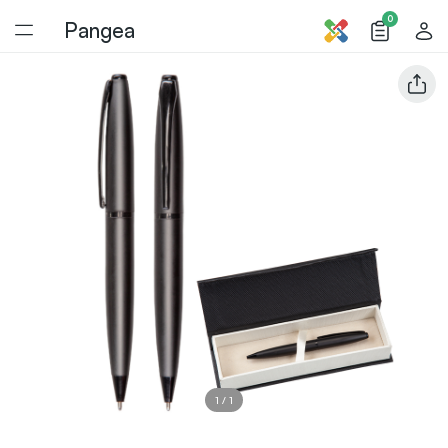
0
Pangea
1
/
1