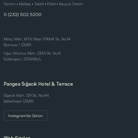
Çocuk Ürünleri
Tanıtım • Matbaa • Tekstil • Etiket • Kauçuk Üretim
0 (232) 502 5200
Doğa Dostu Ürünler
Duvar Saatleri
Kalem Setleri
Meriç Mah. MTK Sitesi 5746/4 Sk. No:14
Bornova / İZMİR
Kişisel Ürünler
Uğur Mumcu Mah. 2345 Sk. No:4
Kırtasiye Ürünleri
Sultangazi / İSTANBUL
Kırtasiye Ürünleri
Kristal ve Ödül Ürünleri
Pangea Sığacık Hotel & Terrace
Magnetli Saatler
Sığacık Mah. 129 Sk. No:44
Seferihisar/ İZMİR
Masa Saatleri
Masaüstü Ürünler
Instagram'da Görün
Mataralar
Metal Tükenmez - Roller Kalemler