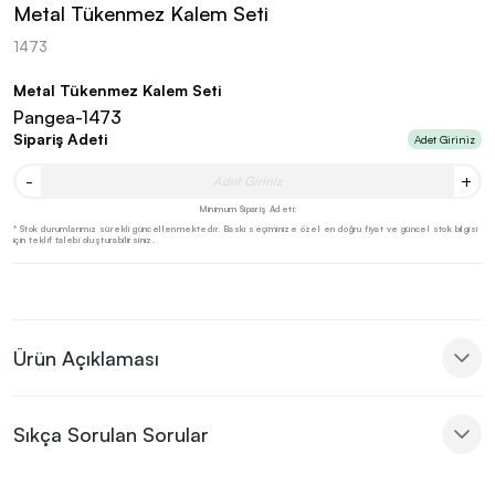
Metal Tükenmez Kalem Seti
1473
Metal Tükenmez Kalem Seti
Pangea-1473
Sipariş Adeti
Adet Giriniz
-
+
Minimum Sipariş Adeti:
* Stok durumlarımız sürekli güncellenmektedir. Baskı seçiminize özel en doğru fiyat ve güncel stok bilgisi
için teklif talebi oluşturabilirsiniz.
Ürün Açıklaması
Sıkça Sorulan Sorular