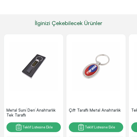
İlginizi Çekebilecek Ürünler
Metal Suni̇ Deri̇ Anahtarlık
Çift Taraflı Metal Anahtarlık
Tek
Tek Taraflı
Teklif Listesine Ekle
Teklif Listesine Ekle