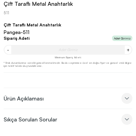
Çift Taraflı Metal Anahtarlık
511
Çift Taraflı Metal Anahtarlık
Pangea-511
Sipariş Adeti
Adet Giriniz
-
+
Minimum Sipariş Adeti:
* Stok durumlarımız sürekli güncellenmektedir. Baskı seçiminize özel en doğru fiyat ve güncel stok bilgisi
için teklif talebi oluşturabilirsiniz.
Ürün Açıklaması
Sıkça Sorulan Sorular