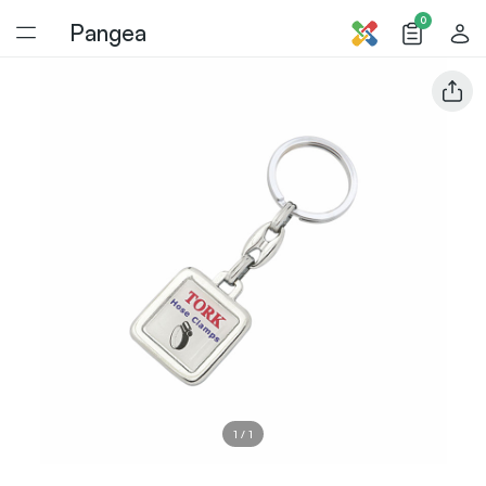
0
Pangea
1
/
1