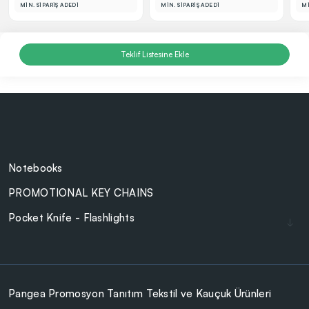
MİN. SİPARİŞ ADEDİ
MİN. SİPARİŞ ADEDİ
Mİ
Teklif Listesine Ekle
Notebooks
PROMOTIONAL KEY CHAINS
Pocket Knife - Flashlights
Lighters
Cam Ürünler
BAG - WALLET
Pangea Promosyon Tanıtım Tekstil ve Kauçuk Ürünleri