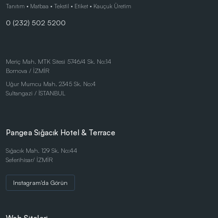
Çocuk Ürünleri
Tanıtım • Matbaa • Tekstil • Etiket • Kauçuk Üretim
0 (232) 502 5200
Eco-Friendly Pens
Duvar Saatleri
Kalem Setleri
Meriç Mah. MTK Sitesi 5746/4 Sk. No:14
Bornova / İZMİR
Gift Set - Personal Products
Uğur Mumcu Mah. 2345 Sk. No:4
Kırtasiye Ürünleri
Sultangazi / İSTANBUL
Kırtasiye Ürünleri
Kristal ve Ödül Ürünleri
Pangea Sığacık Hotel & Terrace
Magnetli Saatler
Sığacık Mah. 129 Sk. No:44
Seferihisar/ İZMİR
Table Sets
Masaüstü Ürünler
Instagram'da Görün
Mataralar
Metal Tükenmez - Roller Kalemler