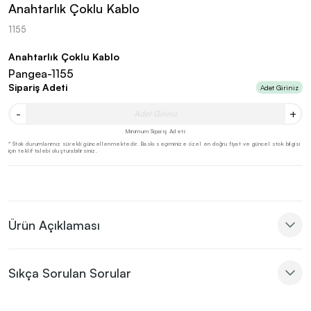
Anahtarlık Çoklu Kablo
1155
Anahtarlık Çoklu Kablo
Pangea-1155
Sipariş Adeti
Adet Giriniz
-
+
Minimum Sipariş Adeti:
* Stok durumlarımız sürekli güncellenmektedir. Baskı seçiminize özel en doğru fiyat ve güncel stok bilgisi
için teklif talebi oluşturabilirsiniz.
Ürün Açıklaması
Sıkça Sorulan Sorular