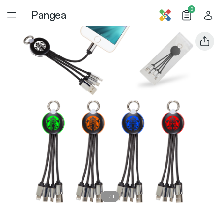
0
Pangea
1
/
1