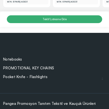
MİN. SİPARİŞ ADEDİ
MİN. SİPARİŞ ADEDİ
Mİ
Teklif Listesine Ekle
Notebooks
PROMOTIONAL KEY CHAINS
Pocket Knife - Flashlights
Lighters
Cam Ürünler
BAG - WALLET
Pangea Promosyon Tanıtım Tekstil ve Kauçuk Ürünleri