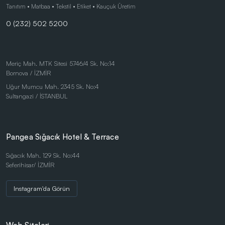
Çocuk Ürünleri
Tanıtım • Matbaa • Tekstil • Etiket • Kauçuk Üretim
0 (232) 502 5200
Eco-Friendly Pens
Duvar Saatleri
Kalem Setleri
Meriç Mah. MTK Sitesi 5746/4 Sk. No:14
Bornova / İZMİR
Gift Set - Personal Products
Uğur Mumcu Mah. 2345 Sk. No:4
Kırtasiye Ürünleri
Sultangazi / İSTANBUL
Kırtasiye Ürünleri
Kristal ve Ödül Ürünleri
Pangea Sığacık Hotel & Terrace
Magnetli Saatler
Sığacık Mah. 129 Sk. No:44
Seferihisar/ İZMİR
Table Sets
Masaüstü Ürünler
Instagram'da Görün
Mataralar
Metal Tükenmez - Roller Kalemler