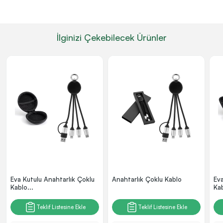
İlginizi Çekebilecek Ürünler
Eva Kutulu Anahtarlık Çoklu
Anahtarlık Çoklu Kablo
Ev
Kablo...
Kab
Teklif Listesine Ekle
Teklif Listesine Ekle