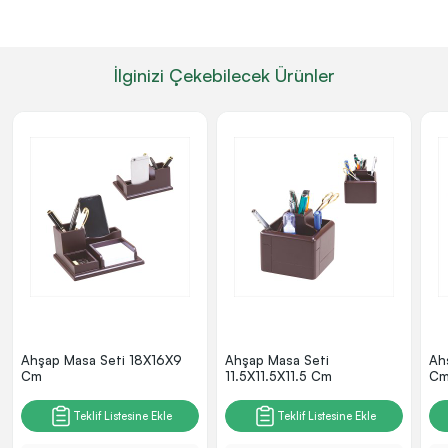
İlginizi Çekebilecek Ürünler
Ahşap Masa Seti 18X16X9
Ahşap Masa Seti
Ah
Cm
11.5X11.5X11.5 Cm
C
Teklif Listesine Ekle
Teklif Listesine Ekle