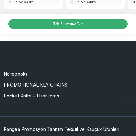
MİN. SİPARİŞ ADEDİ
MİN. SİPARİŞ ADEDİ
Mİ
Teklif Listesine Ekle
Notebooks
PROMOTIONAL KEY CHAINS
Pocket Knife - Flashlights
Lighters
Cam Ürünler
BAG - WALLET
Pangea Promosyon Tanıtım Tekstil ve Kauçuk Ürünleri