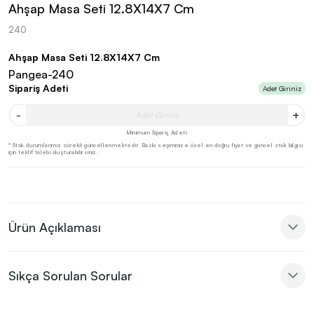
Ahşap Masa Seti 12.8X14X7 Cm
240
Ahşap Masa Seti 12.8X14X7 Cm
Pangea-240
Sipariş Adeti
Adet Giriniz
-
+
Minimum Sipariş Adeti:
* Stok durumlarımız sürekli güncellenmektedir. Baskı seçiminize özel en doğru fiyat ve güncel stok bilgisi
için teklif talebi oluşturabilirsiniz.
Ürün Açıklaması
Sıkça Sorulan Sorular