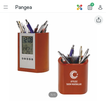
0
Pangea
1
/
1