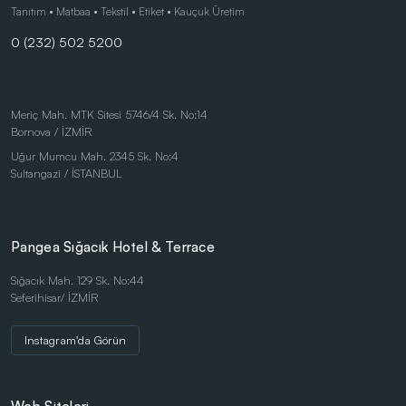
Çocuk Ürünleri
Tanıtım • Matbaa • Tekstil • Etiket • Kauçuk Üretim
0 (232) 502 5200
Eco-Friendly Pens
Duvar Saatleri
Kalem Setleri
Meriç Mah. MTK Sitesi 5746/4 Sk. No:14
Bornova / İZMİR
Gift Set - Personal Products
Uğur Mumcu Mah. 2345 Sk. No:4
Kırtasiye Ürünleri
Sultangazi / İSTANBUL
Kırtasiye Ürünleri
Kristal ve Ödül Ürünleri
Pangea Sığacık Hotel & Terrace
Magnetli Saatler
Sığacık Mah. 129 Sk. No:44
Seferihisar/ İZMİR
Table Sets
Masaüstü Ürünler
Instagram'da Görün
Mataralar
Metal Tükenmez - Roller Kalemler