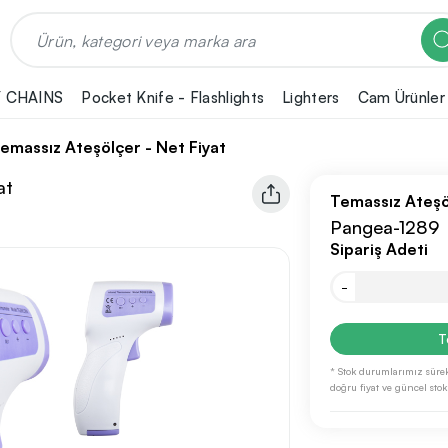
 CHAINS
Pocket Knife - Flashlights
Lighters
Cam Ürünler
emassız Ateşölçer - Net Fiyat
at
Temassız Ateşö
Pangea-1289
Sipariş Adeti
-
T
* Stok durumlarımız sürek
doğru fiyat ve güncel stok b