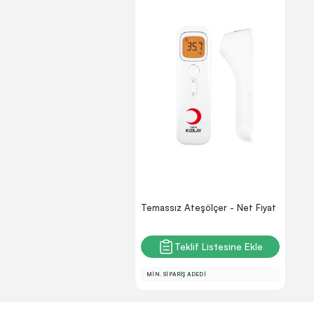
Temassız Ateşölçer - Net Fiyat
Teklif Listesine Ekle
MİN. SİPARİŞ ADEDİ