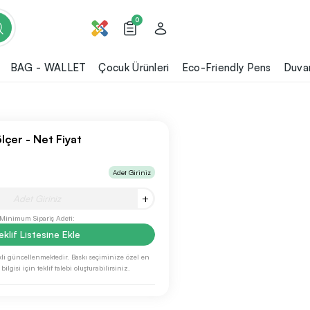
0
BAG - WALLET
Çocuk Ürünleri
Eco-Friendly Pens
Duvar
lçer - Net Fiyat
Adet Giriniz
+
Minimum Sipariş Adeti:
eklif Listesine Ekle
li güncellenmektedir. Baskı seçiminize özel en
ilgisi için teklif talebi oluşturabilirsiniz.